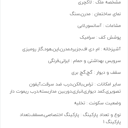
مشخصه ملک : لاکچری
نمای ساختمان : مدرن,سنگ
مشاعات : آسانسور,لابی
پوشش کف : سرامیک
آشپزخانه : ام دی اف,جزیره,مدرن,اپن,هود,گاز رومیزی
سرویس بهداشتی و حمام : ایرانی,فرنگی
سقف و دیوار : گچ,گچ بری
سایر امکانات : تراس,بالکن,درب ضد سرقت,آیفون
تصویری,کمد دیواری,انباری,دوربین مداربسته,درب ریموت دار
وضعیت سکونت : تخلیه
نوع و تعداد پارکینگ : پارکینگ اختصاصی,مسقف,تعداد
پارکینگ 1