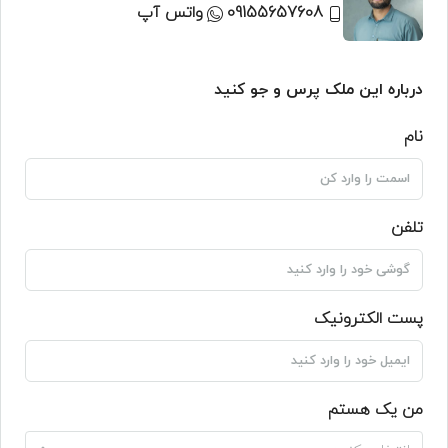
09155657608
واتس آپ
درباره این ملک پرس و جو کنید
نام
تلفن
پست الکترونیک
من یک هستم