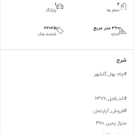
1
2
حمام ها
پارکنگ
360 متر مربع
22025
اندازه
شناسه ملک
شرح
#چاه بهار_گلشهر
#کد_فایل_6376
#فروش_آپارتمان
متراژ زمین 360