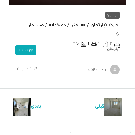
برای اجاره
اجاره/ آپارتمان / ۱۰۰ متر / دو خوابه / صالیحار
120
1
2
2
آپارتمان
جزئیات
4 ماه پیش
پریسا ملازهی
قبلی
بعدی