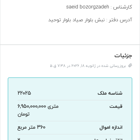
کارشناس : saeid bozorgzadeh
آدرس دفتر : نبش بلوار صیاد بلوار توحید
جزئیات
بروزرسانی شده در ژانویه 18, 2026 در 7:38 ق.ظ
شناسه ملک
22025
قیمت
متری
6,950,000,000
تومان
اندازه اموال
360 متر مربع