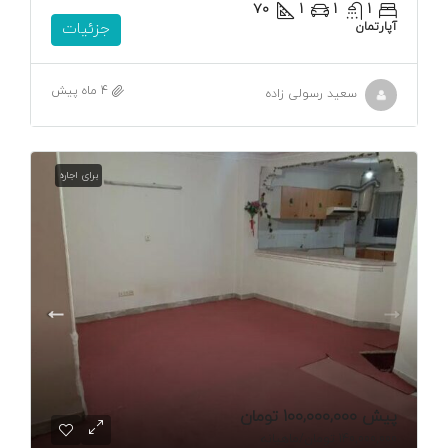
۷۰
1
1
1
آپارتمان
جزئیات
4 ماه پیش
سعید رسولی زاده
برای اجاره
پیش
100,000,000 تومان
140,000,000 تومان
/ماهیانه