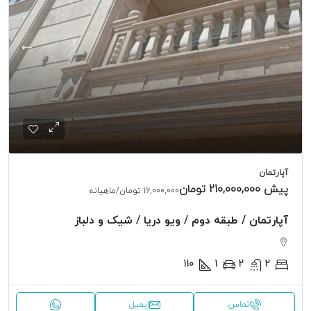
آپارتمان
پیش
210,000,000 تومان
16,000,000 تومان
/ماهیانه
آپارتمان / طبقه دوم / ویو دریا / شیک و دلباز
110
1
2
2
تماس
ایمیل