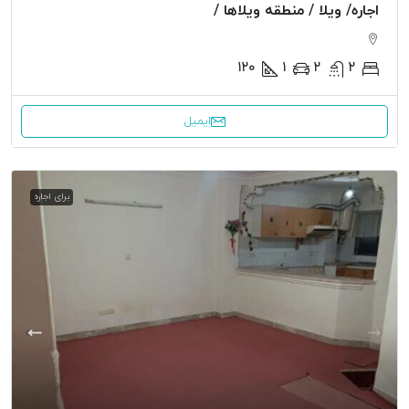
اجاره/ ویلا / منطقه ویلاها /
120
1
2
2
ایمیل
برای اجاره