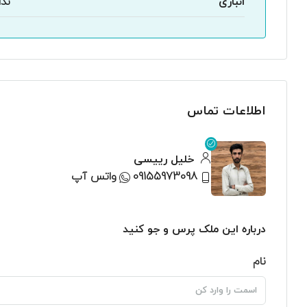
انباری
ندا
اطلاعات تماس
خلیل رییسی
09155973098
واتس آپ
درباره این ملک پرس و جو کنید
نام