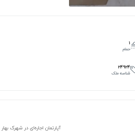
1
حمام
24924
شناسه ملک
س
چ
پ
20
19
18
آگوست
آگوست
آگوست
آپارتمان اجاره‌ای در شهرک بهار