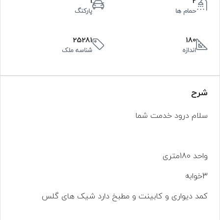
1
2
حمام ها
پارکنگ
25281
180
اندازه
شناسه ملک
شرح
سلام درود خدمت شما
واحد 180متری
3خوابه
کمد دیواری و کابینت و مطبخ دارد شیک های گلس