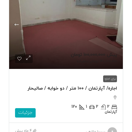
پیش
100,000,000 تومان
140,000,000 تومان
/ماهیانه
برای اجاره
اجاره/ آپارتمان / ۱۰۰ متر / دو خوابه / صالیحار
120
1
2
2
آپارتمان
جزئیات
4 ماه پیش
پریسا ملازهی