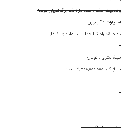
وضعیت ملک : سند دارد,تک برگ,اعیان,عرصه
امتیازات : آب,برق
دو طبقه راه کلا جدا سند اماده ی انتقال
مبلغ متری : تومان
مبلغ کل :4,300,000,000 تومان
مشاورین املاک ابرون