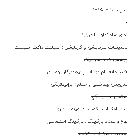
سال ساخت 1395
نمای ساختمان : آجر,ترکیبی
تاسیسات سرمایشی و گرمایشی : اسپلیت,داکت اسپلیت
پوشش کف : سرامیک
آشپزخانه : ام دی اف,اپن,هود,گاز رومیزی
سرویس بهداشتی و حمام : ایرانی,فرنگی
سقف و دیوار : گچ
سایر امکانات : کمد دیواری,نور پردازی
نوع و تعداد پارکینگ : پارکینگ اختصاصی
وضعیت سکونت : تخلیه