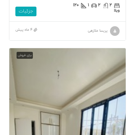
120
1
2
2
ویلا
جزئیات
4 ماه پیش
پریسا ملازهی
برای فروش