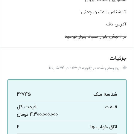
کارشناس : متین چمنی
آدرس دف
تر : نبش بلوار صیاد بلوار توحید
جزئیات
بروزرسانی شده در ژانویه 7, 2026 در 5:34 ب.ظ
شناسه ملک
22745
قیمت
قیمت کل
4,300,000,000 تومان
اتاق خواب ها
2