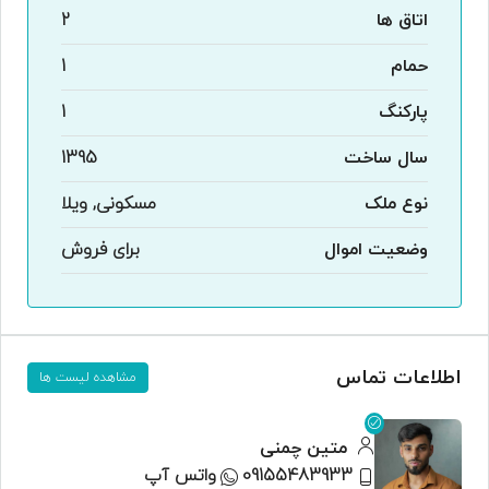
اتاق ها
2
حمام
1
پارکنگ
1
سال ساخت
1395
نوع ملک
مسکونی, ویلا
وضعیت اموال
برای فروش
اطلاعات تماس
مشاهده لیست ها
متین چمنی
09155483933
واتس آپ