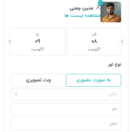
متین چمنی
مشاهده لیست ها
ش
ی
09
08
آگوست
آگوست
نوع تور
به صورت حضوری
چت تصویری
زمان