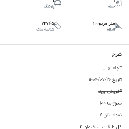
1
1
حمام
پارکنگ
متر مربع100
22745
اندازه
شناسه ملک
شرح
#چاه بهار_
تاریخ:1404/07/26
#فروش_ویلا
متراژ بنا 100
تعداد اتاق 2
کل طبقات ساختمان 2