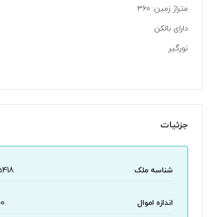
متراژ زمین: ۳۶۰
دارای بالکن
نورگیر
جزئیات
شناسه ملک
5418
اندازه اموال
00