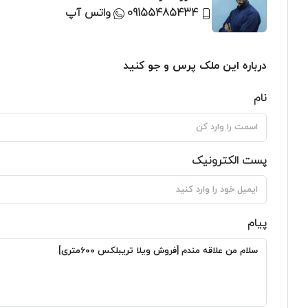
09155485434
واتس آپ
درباره این ملک پرس و جو کنید
نام
پست الکترونیک
پیام