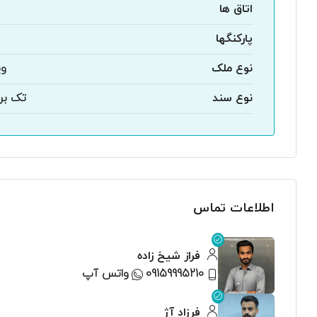
اتاق ها
پارکنگها
نوع ملک
وی
نوع سند
تک بر
اطلاعات تماس
فراز شیخ زاده
09159995210
واتس آپ
فرزاد آژ