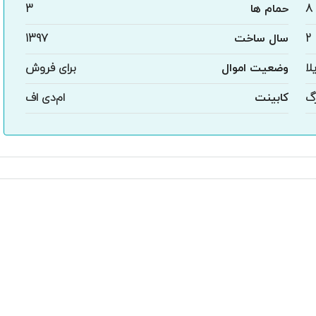
8
حمام ها
3
2
سال ساخت
1397
لا
وضعیت اموال
برای فروش
گ
کابینت
ام‌دی اف