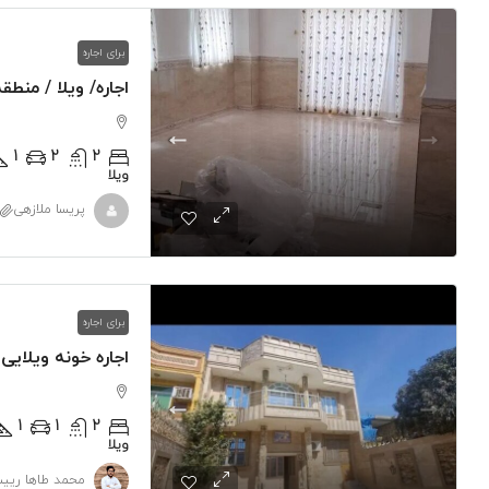
برای اجاره
اجاره/ ویلا / منطقه
1
2
2
ویلا
پریسا ملازهی
برای اجاره
اجاره خونه ویلایی
1
1
2
ویلا
محمد طاها ریی