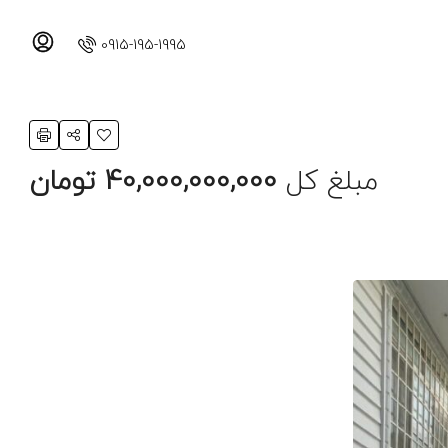
0915-195-1995
مبلغ کل
40,000,000,000 تومان