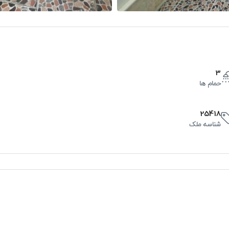
3
حمام ها
25418
شناسه ملک
د
س
چ
19
18
17
آگوست
آگوست
آگوست