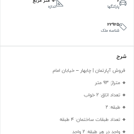
2
93 متر مربع
پارکنگها
اندازه
22925
شناسه ملک
شرح
فروش آپارتمان | چابهار – خیابان امام
🔹 متراژ: 93 متر
🔹 تعداد اتاق: 2 خواب
🔹 طبقه: 2
🔹 تعداد طبقات ساختمان: 4 طبقه
🔹 واحد در هر طبقه: 2 واحد