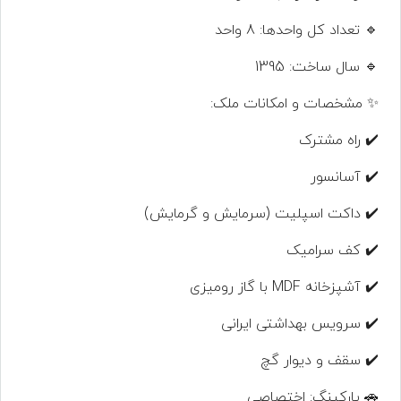
🔹 تعداد کل واحدها: 8 واحد
🔹 سال ساخت: 1395
✨ مشخصات و امکانات ملک:
✔️ راه مشترک
✔️ آسانسور
✔️ داکت اسپلیت (سرمایش و گرمایش)
✔️ کف سرامیک
✔️ آشپزخانه MDF با گاز رومیزی
✔️ سرویس بهداشتی ایرانی
✔️ سقف و دیوار گچ
🚗 پارکینگ: اختصاصی