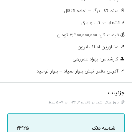
📄 سند: تک برگ – آماده انتقال
⚡ انشعابات: آب و برق
💰 قیمت کل: 4,500,000,000 تومان
📍 مشاورین املاک ابرون
👤 کارشناس: بهزاد عمرزهی
📌 آدرس دفتر: نبش بلوار صیاد – بلوار توحید
جزئیات
بروزرسانی شده در ژانویه 7, 2026 در 5:07 ب.ظ
شناسه ملک
22925