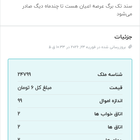
سند تک برگ عرصه اعیان هست تا چندماه دیگ صادر
می‌شود
جزئیات
بروزرسانی شده در فوریه 23, 2026 در 10:33 ق.ظ
شناسه ملک
24799
قیمت
مبلغ کل
6 تومان
اندازه اموال
99
اتاق خواب ها
2
اتاق ها
2