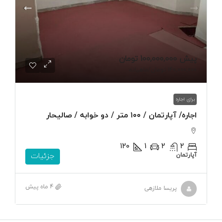
پیش
100,000,000 تومان
140,000,000 تومان
/ماهیانه
برای اجاره
اجاره/ آپارتمان / ۱۰۰ متر / دو خوابه / صالیحار
120
1
2
2
آپارتمان
جزئیات
4 ماه پیش
پریسا ملازهی