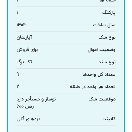
حمام ها
2
پارکنگ
1
سال ساخت
1403
نوع ملک
آپارتمان
وضعیت اموال
برای فروش
نوع سند
تک برگ
تعداد کل واحدها
9
تعداد هر واحد در طبقه
2
موقعیت ملک
نوساز و مستأجر دارد
رهن 600
کابینت
دردهای گلی