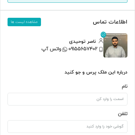
اطلاعات تماس
مشاهده لیست ها
ناصر توحیدی
09155657402
واتس آپ
درباره این ملک پرس و جو کنید
نام
تلفن