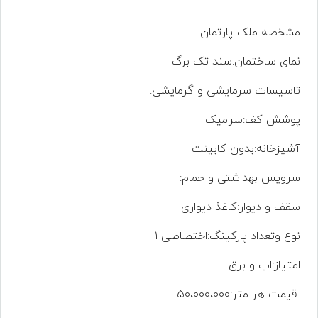
مشخصه
ملک
:اپارتمان
نمای
ساختمان
:سند تک برگ
تاسیسات
سرمایشی
و
گرمایشی
:
پوشش
کف
:سرامیک
آشپزخانه
:بدون کابینت
سرویس
بهداشتی
و
حمام
:
سقف
و
دیوار
:کاغذ دیواری
نوع
وتعداد
پارکینگ
:اختصاصی ۱
امتیاز
:اب و برق
قیمت هر متر:۵۰،۰۰۰،۰۰۰