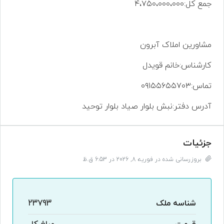
جمع کل
:۴،۷۵۰،۰۰۰،۰۰۰
مشاورین
املاک
آبرون
کارشناس
:خانم قویدل
تماس:۰۹۱۵۵۶۵۵۷۰۳
آدرس
دفتر
:
نبش
بلوار
صیاد
بلوار
توحید
جزئیات
بروزرسانی شده در فوریه 8, 2026 در 6:53 ق.ظ
شناسه ملک
23793