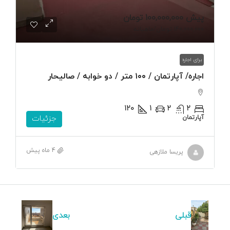
پیش
100,000,000 تومان
140,000,000 تومان
/ماهیانه
برای اجاره
اجاره/ آپارتمان / ۱۰۰ متر / دو خوابه / صالیحار
120
1
2
2
آپارتمان
جزئیات
4 ماه پیش
پریسا ملازهی
قبلی
بعدی