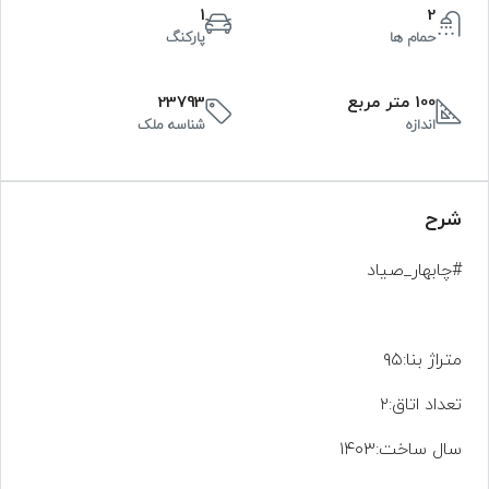
1
2
حمام ها
پارکنگ
100 متر مربع
23793
اندازه
شناسه ملک
شرح
#
چابهار
_صیاد
متراژ
بنا
:۹۵
تعداد
اتاق
:
۲
سال
ساخت
:۱۴۰۳