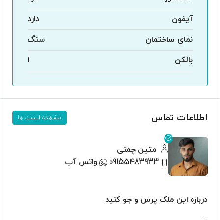
آیفون
دارد
نمای ساختمان
سنگ
بالکن
۱
اطلاعات تماس
مشاهده لیست ها
متین چمنی
09155483933
واتس آپ
درباره این ملک پرس و جو کنید