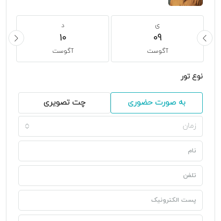
ی
د
10
09
آگوست
آگوست
نوع تور
به صورت حضوری
چت تصویری
زمان