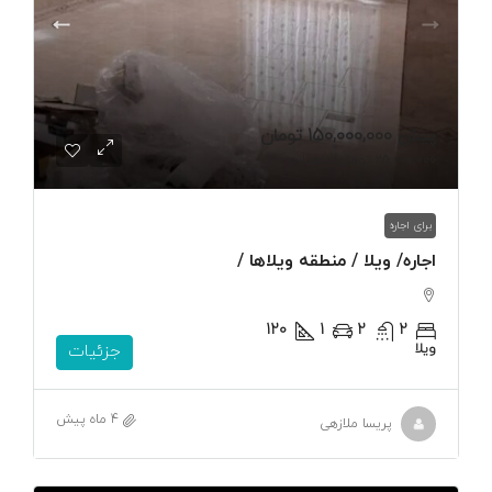
پیش
150,000,000 تومان
25,000,000 تومان
/ماهیانه
برای اجاره
اجاره/ ویلا / منطقه ویلاها /
120
1
2
2
ویلا
جزئیات
4 ماه پیش
پریسا ملازهی