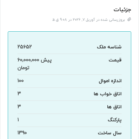
جزئیات
بروزرسانی شده در آوریل 7, 2026 در 9:08 ق.ظ
شناسه ملک
25652
قیمت
پیش
60,000,000
تومان
اندازه اموال
100
اتاق خواب ها
3
اتاق ها
3
پارکنگ
1
سال ساخت
1390