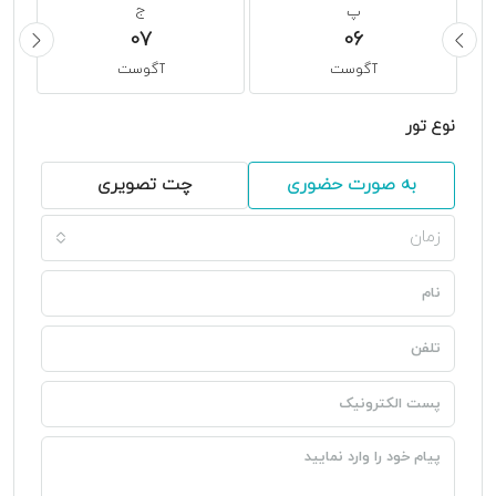
پ
ج
07
06
آگوست
آگوست
نوع تور
به صورت حضوری
چت تصویری
زمان