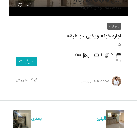
پیش
150,000,000 تومان
25,000,000 تومان
/ماهیانه
برای اجاره
اجاره خونه ویلایی دو طبقه
200
1
1
2
ویلا
جزئیات
4 ماه پیش
محمد طاها رییسی
قبلی
بعدی