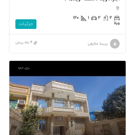
120
1
2
2
ویلا
جزئیات
4 ماه پیش
پریسا ملازهی
برای اجاره