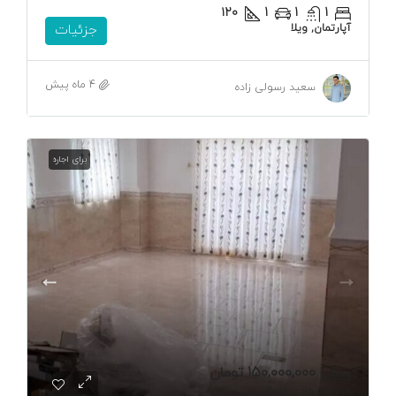
۱۲۰
1
1
1
آپارتمان, ویلا
جزئیات
4 ماه پیش
سعید رسولی زاده
برای اجاره
پیش
150,000,000 تومان
25,000,000 تومان
/ماهیانه