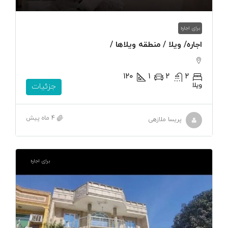
برای اجاره
اجاره/ ویلا / منطقه ویلاها /
120
1
2
2
ویلا
جزئیات
4 ماه پیش
پریسا ملازهی
برای اجاره