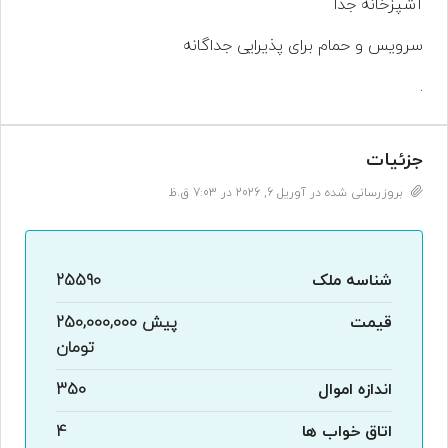
آشپزخانه جدا
سرویس و حمام برای پذیرایی جداگانه
.
جزئیات
بروزرسانی شده در آوریل 6, 2026 در 7:03 ق.ظ
شناسه ملک
25590
قیمت
پیش
250,000,000
تومان
اندازه اموال
350
اتاق خواب ها
4