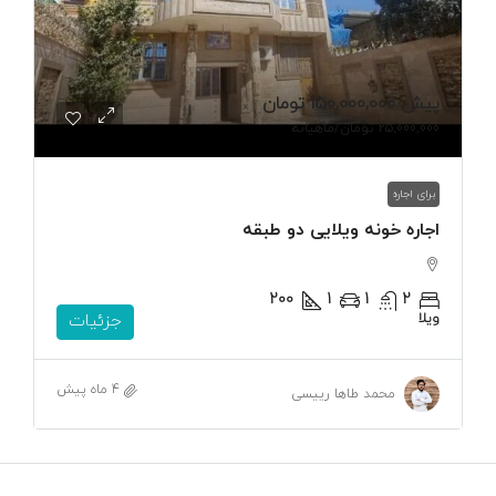
پیش
150,000,000 تومان
25,000,000 تومان
/ماهیانه
برای اجاره
اجاره خونه ویلایی دو طبقه
200
1
1
2
ویلا
جزئیات
4 ماه پیش
محمد طاها رییسی