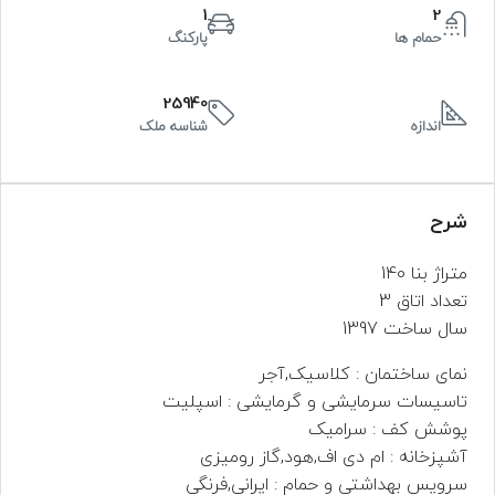
1
2
حمام ها
پارکنگ
25940
اندازه
شناسه ملک
شرح
متراژ بنا 140
تعداد اتاق 3
سال ساخت 1397
نمای ساختمان : کلاسیک,آجر
تاسیسات سرمایشی و گرمایشی : اسپلیت
پوشش کف : سرامیک
آشپزخانه : ام دی اف,هود,گاز رومیزی
سرویس بهداشتی و حمام : ایرانی,فرنگی