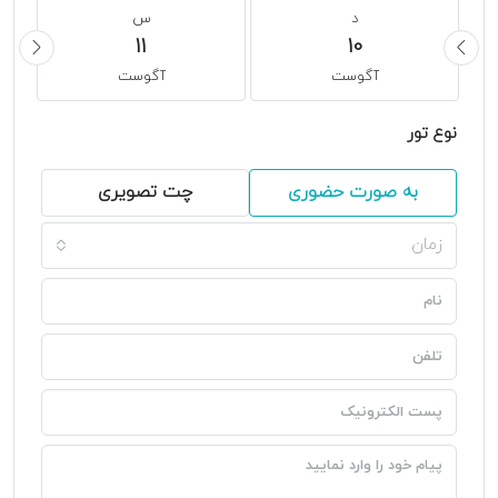
د
س
11
10
آگوست
آگوست
نوع تور
به صورت حضوری
چت تصویری
زمان