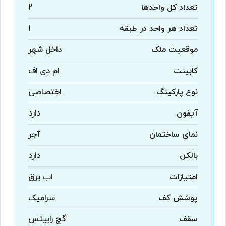
تعداد کل واحدها
2
تعداد هر واحد در طبقه
1
موقعیت ملک
داخل شهر
کابینت
ام دی اف
نوع پارکینگ
اختصاصی
آیفون
دارد
نمای ساختمان
آجر
بالکن
دارد
امتیازات
اب برق
پوشش کف
سرامیک
سقف
گچ رابیتس