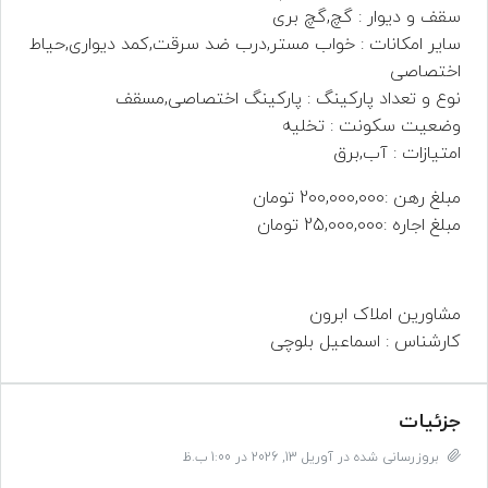
سقف و دیوار : گچ,گچ بری
سایر امکانات : خواب مستر,درب ضد سرقت,کمد دیواری,حیاط
اختصاصی
نوع و تعداد پارکینگ : پارکینگ اختصاصی,مسقف
وضعیت سکونت : تخلیه
امتیازات : آب,برق
مبلغ رهن :200,000,000 تومان
مبلغ اجاره :25,000,000 تومان
مشاورین املاک ابرون
کارشناس : اسماعیل بلوچی
جزئیات
بروزرسانی شده در آوریل 13, 2026 در 1:00 ب.ظ