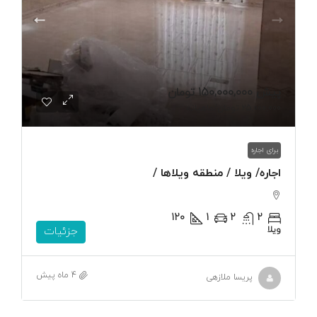
پیش
150,000,000 تومان
25,000,000 تومان
/ماهیانه
برای اجاره
اجاره/ ویلا / منطقه ویلاها /
120
1
2
2
ویلا
جزئیات
4 ماه پیش
پریسا ملازهی