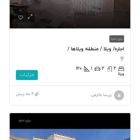
پیش
150,000,000 تومان
25,000,000 تومان
/ماهیانه
برای اجاره
اجاره/ ویلا / منطقه ویلاها /
120
1
2
2
ویلا
جزئیات
4 ماه پیش
پریسا ملازهی
برای اجاره