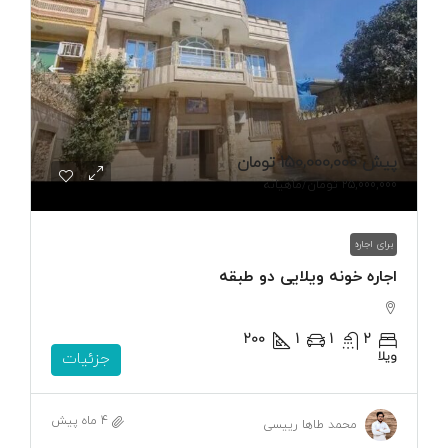
پیش
150,000,000 تومان
25,000,000 تومان
/ماهیانه
برای اجاره
اجاره خونه ویلایی دو طبقه
200
1
1
2
ویلا
جزئیات
4 ماه پیش
محمد طاها رییسی