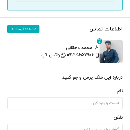
اطلاعات تماس
مشاهده لیست ها
محمد دهقانی
09155657906
واتس آپ
درباره این ملک پرس و جو کنید
نام
تلفن