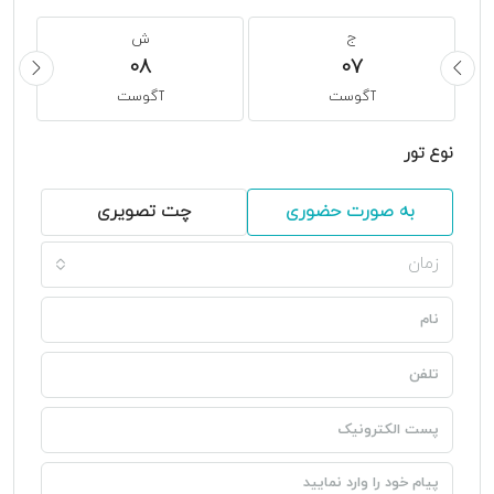
ج
ش
08
07
آگوست
آگوست
نوع تور
به صورت حضوری
چت تصویری
زمان