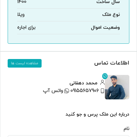
سال ساخت
1400
نوع ملک
ویلا
وضعیت اموال
برای اجاره
اطلاعات تماس
مشاهده لیست ها
محمد دهقانی
09155657906
واتس آپ
درباره این ملک پرس و جو کنید
نام