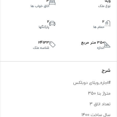
ویلا
3
نوع ملک
اتاق خواب ها
2
2
حمام ها
پارکنگها
350 متر مربع
24133
اندازه
شناسه ملک
شرح
#اجاره_ویلای دوبلکس
متراژ بنا 350
تعداد اتاق 3
سال ساخت 1400