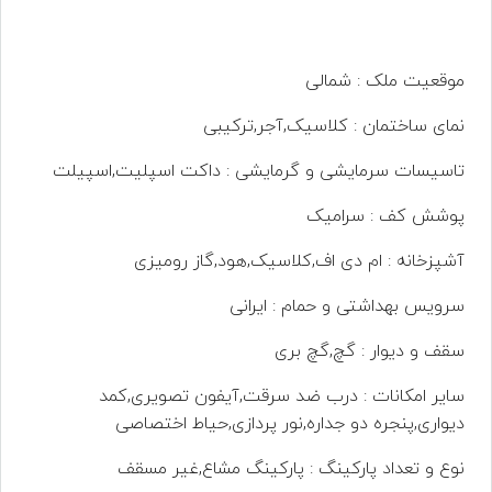
موقعیت ملک : شمالی
نمای ساختمان : کلاسیک,آجر,ترکیبی
تاسیسات سرمایشی و گرمایشی : داکت اسپلیت,اسپیلت
پوشش کف : سرامیک
آشپزخانه : ام دی اف,کلاسیک,هود,گاز رومیزی
سرویس بهداشتی و حمام : ایرانی
سقف و دیوار : گچ,گچ بری
سایر امکانات : درب ضد سرقت,آیفون تصویری,کمد
دیواری,پنجره دو جداره,نور پردازی,حیاط اختصاصی
نوع و تعداد پارکینگ : پارکینگ مشاع,غیر مسقف