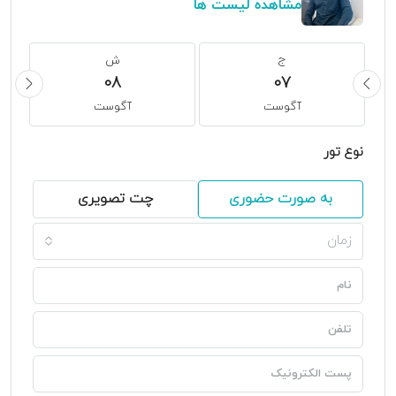
مشاهده لیست ها
ج
ش
08
07
آگوست
آگوست
نوع تور
به صورت حضوری
چت تصویری
زمان