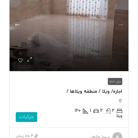
پیش
150,000,000 تومان
25,000,000 تومان
/ماهیانه
برای اجاره
اجاره/ ویلا / منطقه ویلاها /
120
1
2
2
ویلا
جزئیات
4 ماه پیش
پریسا ملازهی