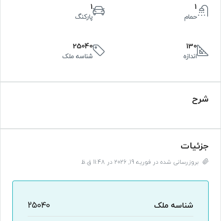
1
1
حمام
پارکنگ
25040
130
اندازه
شناسه ملک
شرح
جزئیات
بروزرسانی شده در فوریه 19, 2026 در 11:48 ق.ظ
شناسه ملک
25040