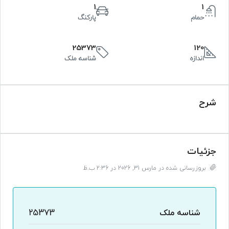
1
1
حمام
پارکنگ
25373
120
اندازه
شناسه ملک
شرح
جزئیات
بروزرسانی شده در مارس 31, 2026 در 2:36 ب.ظ
شناسه ملک
25373