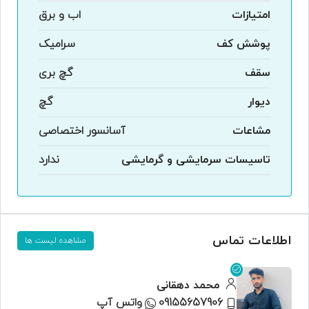
امتیازات
اب و برق
پوشش کف
سرامیک
سقف
گچ بری
دیوار
گچ
مشاعات
آسانسور اختصاصی
تاسیسات سرمایشی و گرمایشی
ندارد
اطلاعات تماس
مشاهده لیست ها
محمد دهقانی
09155657906
واتس آپ