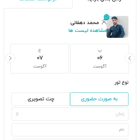
محمد دهقانی
مشاهده لیست ها
پ
ج
07
06
آگوست
آگوست
نوع تور
به صورت حضوری
چت تصویری
زمان