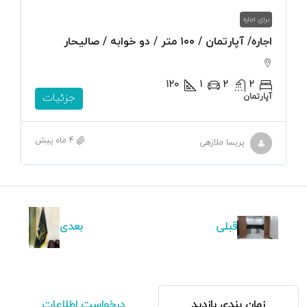
برای اجاره
اجاره/ آپارتمان / ۱۰۰ متر / دو خوابه / صالیحار
120
1
2
2
آپارتمان
جزئیات
4 ماه پیش
پریسا ملازهی
قبلی
بعدی
زمان بندی بازدید
درخواست اطلاعات