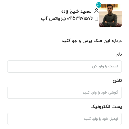
سعید شیخ زاده
09153971576
واتس آپ
درباره این ملک پرس و جو کنید
نام
تلفن
پست الکترونیک