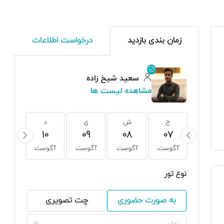
زمان بندی بازدید
درخواست اطلاعات
سعید شیخ زاده
مشاهده لیست ها
ج
ج
ش
ی
د
س
11
10
09
08
07
21
آگوست
آگوست
آگوست
آگوست
آگوست
آگوس
نوع تور
به صورت حضوری
چت تصویری