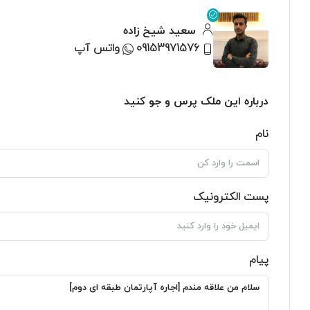
سعید شیخ زاده
09153971576
واتس آپ
درباره این ملک پرس و جو کنید
نام
پست الکترونیک
پیام