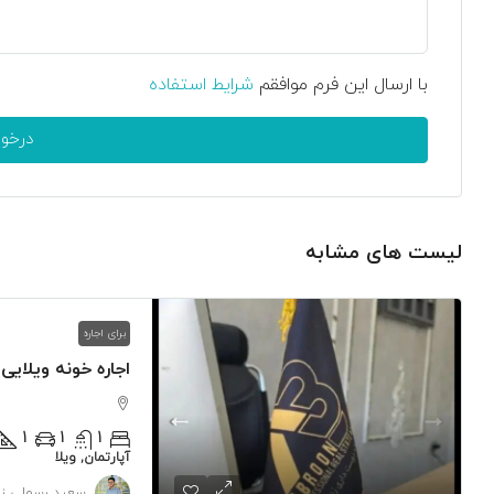
با ارسال این فرم موافقم
شرایط استفاده
درخو
لیست های مشابه
برای اجاره
اجاره خونه ویلایی
1
1
1
آپارتمان, ویلا
سعید رسولی زا