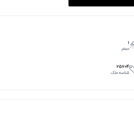
1
حمام
25704
شناسه ملک
س
چ
پ
20
19
18
آگوست
آگوست
آگوست