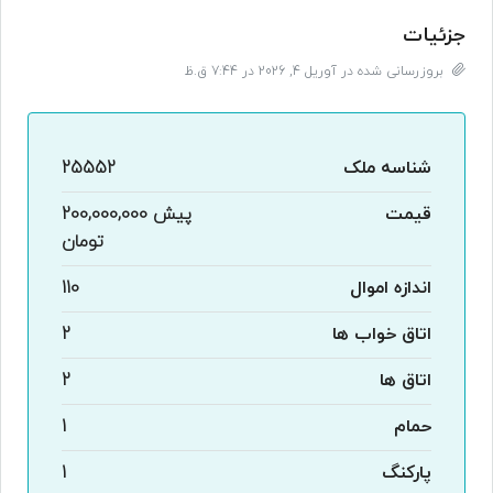
جزئیات
بروزرسانی شده در آوریل 4, 2026 در 7:44 ق.ظ
شناسه ملک
25552
قیمت
پیش
200,000,000
تومان
اندازه اموال
110
اتاق خواب ها
2
اتاق ها
2
حمام
1
پارکنگ
1