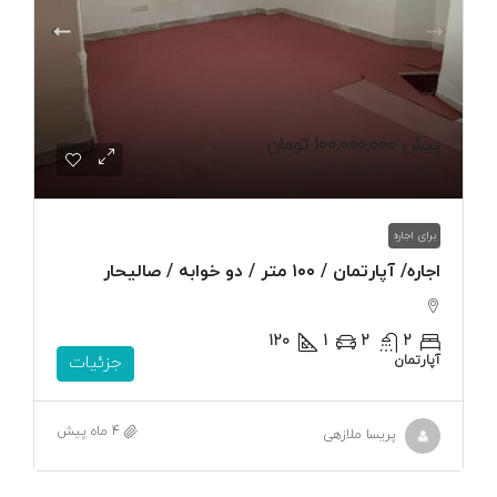
پیش
100,000,000 تومان
140,000,000 تومان
/ماهیانه
برای اجاره
اجاره/ آپارتمان / ۱۰۰ متر / دو خوابه / صالیحار
120
1
2
2
آپارتمان
جزئیات
4 ماه پیش
پریسا ملازهی