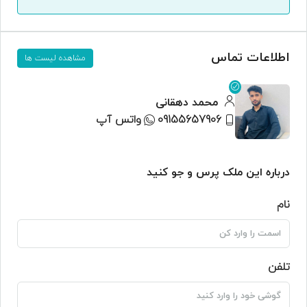
اطلاعات تماس
مشاهده لیست ها
محمد دهقانی
09155657906
واتس آپ
درباره این ملک پرس و جو کنید
نام
تلفن