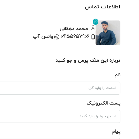
اطلاعات تماس
محمد دهقانی
09155657906
واتس آپ
درباره این ملک پرس و جو کنید
نام
پست الکترونیک
پیام