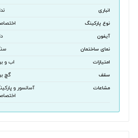
انباری
ندا
نوع پارکینگ
اختصاص
آیفون
دا
نمای ساختمان
سن
امتیازات
اب و ب
سقف
گچ بر
مشاعات
آسانسور و پارکی
اختصاص