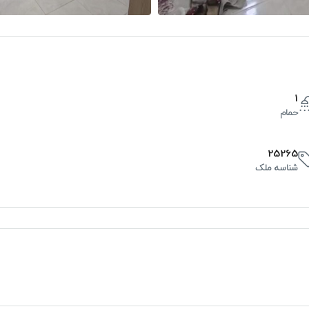
1
حمام
25265
شناسه ملک
س
چ
پ
20
19
18
آگوست
آگوست
آگوست