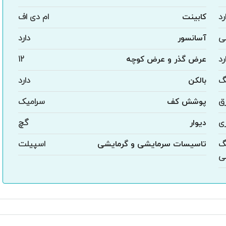
رد
کابینت
ام دی اف
ی
آسانسور
دارد
رد
عرض گذر و عرض کوچه
12
گ
بالکن
دارد
رق
پوشش کف
سرامیک
ی
دیوار
گچ
نگ
تاسیسات سرمایشی و گرمایشی
اسپیلت
ی