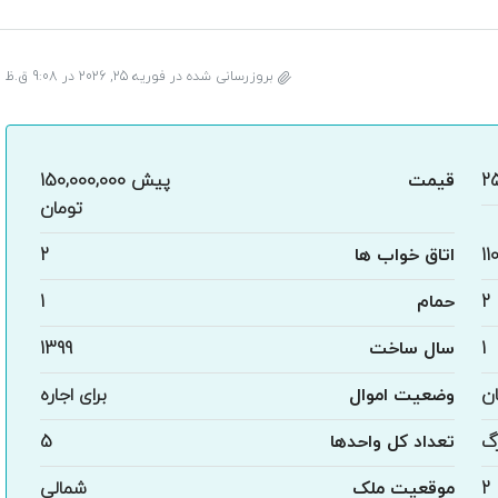
بروزرسانی شده در فوریه 25, 2026 در 9:08 ق.ظ
2
قیمت
پیش
150,000,000
تومان
11
اتاق خواب ها
2
2
حمام
1
1
سال ساخت
1399
ان
وضعیت اموال
برای اجاره
گ
تعداد کل واحدها
5
2
موقعیت ملک
شمالی