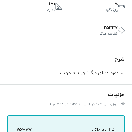
150
5
پارکنگها
اندازه
25337
شناسه ملک
شرح
یه مورد ویلای درگلشهر سه خواب
جزئیات
بروزرسانی شده در آوریل 6, 2026 در 7:28 ق.ظ
شناسه ملک
25337