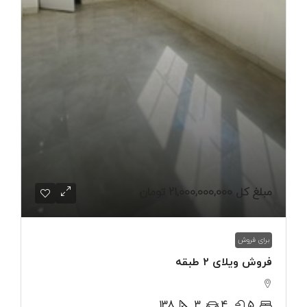
مبلغ کل
21,000,000,000 تومان
برای فروش
فروش ویلای ۲ طبقه
138
3
4
5