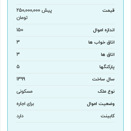
قیمت
پیش
250,000,000
تومان
اندازه اموال
150
اتاق خواب ها
3
اتاق ها
3
پارکنگها
5
سال ساخت
1399
نوع ملک
مسکونی
وضعیت اموال
برای اجاره
کابینت
دارد