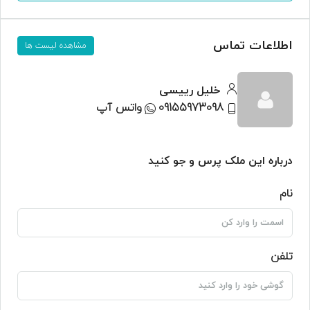
اطلاعات تماس
مشاهده لیست ها
خلیل رییسی
09155973098
واتس آپ
درباره این ملک پرس و جو کنید
نام
تلفن