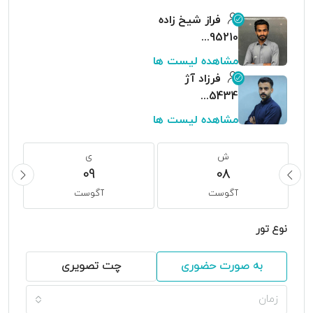
فراز شیخ زاده
09159995210
مشاهده لیست ها
فرزاد آژ
09155485434
مشاهده لیست ها
ش
ی
09
08
آگوست
آگوست
نوع تور
به صورت حضوری
چت تصویری
زمان