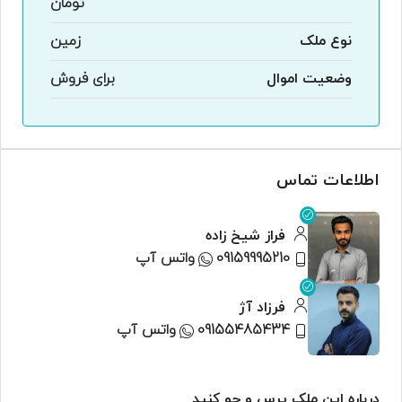
تومان
نوع ملک
زمین
وضعیت اموال
برای فروش
اطلاعات تماس
فراز شیخ زاده
09159995210
واتس آپ
فرزاد آژ
09155485434
واتس آپ
درباره این ملک پرس و جو کنید