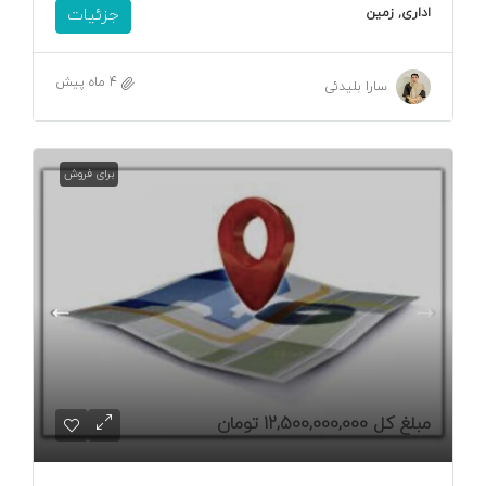
اداری, زمین
جزئیات
4 ماه پیش
سارا بلیدئی
برای فروش
مبلغ کل
12,500,000,000 تومان