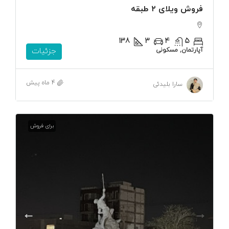
فروش ویلای ۲ طبقه
138
3
4
5
آپارتمان, مسکونی
جزئیات
4 ماه پیش
سارا بلیدئی
برای فروش