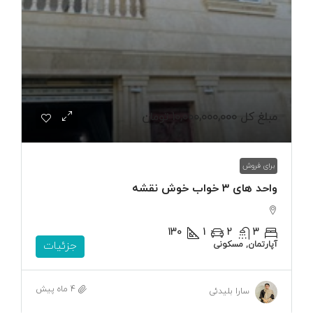
مبلغ کل
10,000,000,000 تومان
برای فروش
واحد های ۳ خواب خوش نقشه
130
1
2
3
آپارتمان, مسکونی
جزئیات
4 ماه پیش
سارا بلیدئی