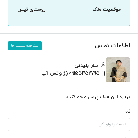
موقعیت ملک
روستای تیس
اطلاعات تماس
مشاهده لیست ها
سارا بلیدئی
09155352795
واتس آپ
درباره این ملک پرس و جو کنید
نام