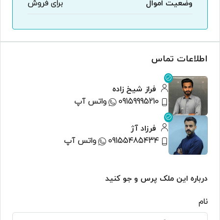
وضعیت اموال
برای فروش
اطلاعات تماس
فراز شیخ زاده
09159995210
واتس آپ
فرزاد آژ
09155485434
واتس آپ
درباره این ملک پرس و جو کنید
نام