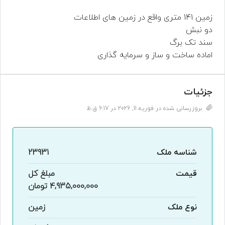
زمین 141 متری واقع در زمین های اطلاعات
دو نبش
سند تک برگ
اماده ساخت و ساز و سرمایه گذاری
جزئیات
بروزرسانی شده در فوریه 11, 2026 در 6:17 ق.ظ
شناسه ملک
23931
قیمت
مبلغ کل
4,935,000,000 تومان
نوع ملک
زمین