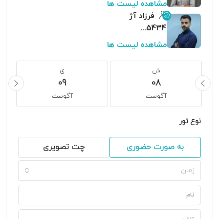
مشاهده لیست ها
فرزاد آژ
09155485434
مشاهده لیست ها
ش
ی
09
08
آگوست
آگوست
نوع تور
به صورت حضوری
چت تصویری
زمان