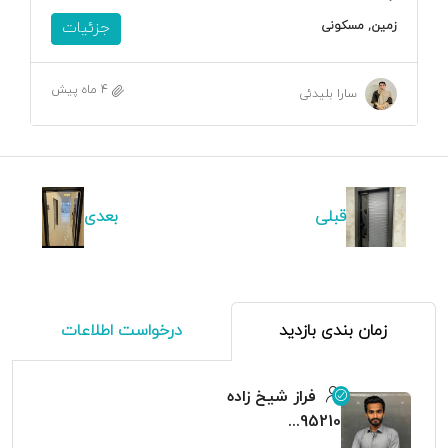
زمین, مسکونی
جزئیات
4 ماه پیش
سارا بلیدئی
قبلی
بعدی
زمان بندی بازدید
درخواست اطلاعات
فراز شیخ زاده
09159995210