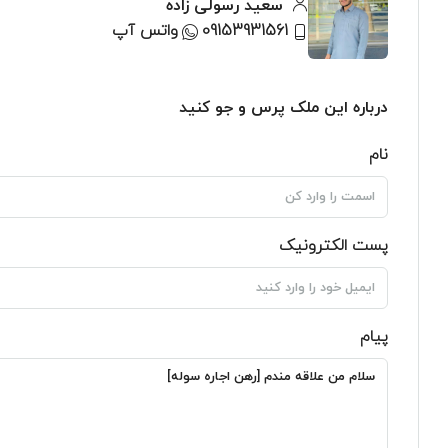
سعید رسولی زاده
09153931561
واتس آپ
درباره این ملک پرس و جو کنید
نام
پست الکترونیک
پیام