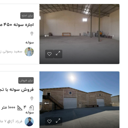
برای اجاره
سوله
سعید رسولی زا
برای فروش
فروش سوله با تج
4
1000
متر 
سوله
فرزاد آژ
7 ماه پیش