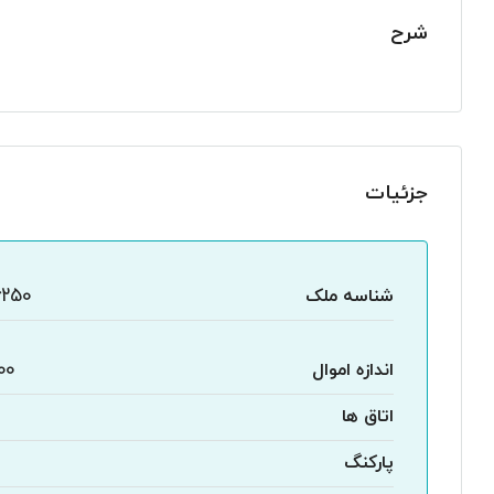
شرح
جزئیات
شناسه ملک
6250
اندازه اموال
00
اتاق ها
پارکنگ