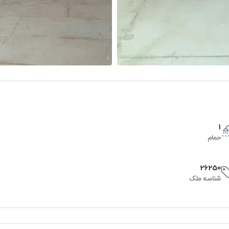
1
حمام
26250
شناسه ملک
س
چ
پ
20
19
18
آگوست
آگوست
آگوست