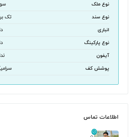
نوع ملک
سول
نوع سند
تک بر
انباری
دا
نوع پارکینگ
دا
آیفون
ندا
پوشش کف
سرامی
اطلاعات تماس