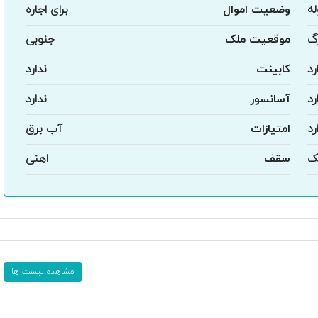
ه
وضعیت اموال
برای اجاره
گ
موقعیت ملک
جنوبی
رد
کابینت
ندارد
رد
آسانسور
ندارد
رد
امتیازات
آب برق
ک
سقف
اهنی
مشاهده لیست ها