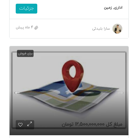
اداری, زمین
جزئیات
4 ماه پیش
سارا بلیدئی
برای فروش
مبلغ کل
12,500,000,000 تومان