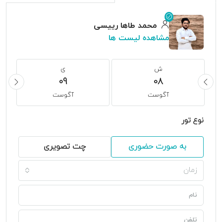
محمد طاها رییسی
مشاهده لیست ها
ش
ی
09
08
آگوست
آگوست
نوع تور
به صورت حضوری
چت تصویری
زمان